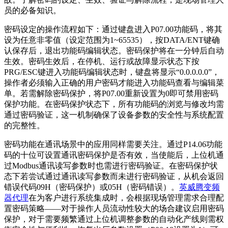
员的必备知识。
密码设定的操作流程如下：通过键盘进入P07.00功能码，将其
设为任意非零值（设定范围为1~65535），按DATA/ENT键确
认保存后，退出功能码编辑状态。密码保护将在一分钟后自动
生效。密码生效后，在停机、运行或故障显示状态下按
PRG/ESC键进入功能码编辑状态时，键盘将显示“0.0.0.0.0”，
操作者必须输入正确的用户密码才能进入功能码查看与编辑菜
单。若需解除密码保护，将P07.00重新设置为0即可禁用密码
保护功能。在密码保护状态下，所有功能码的浏览与修改均需
通过密码验证，这一机制确保了设备参数的安全性与系统配置
的完整性。
密码功能在通讯场景中的应用同样需要关注。通过P14.06功能
码的十位可设置通讯密码保护是否有效，当使能后，上位机通
过Modbus通讯读写参数时也需进行密码验证。在密码保护状
态下若尝试通过通讯读写参数而未进行密码验证，从机会返回
错误代码09H（密码保护）或05H（密码错误）。
英威腾变频
器代理
在为客户进行系统集成时，会根据现场管理需求合理配
置密码策略——对于操作人员流动性较大的场合建议启用密码
保护，对于需要频繁通过上位机调整参数的自动化产线则需权