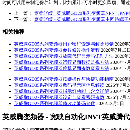
时间可以用来制定保养计划，比如累计2万小时更换风扇。通
上一篇：
查看详情 +
英威腾GD20系列变频器NPN与PN
下一篇：
查看详情 +
英威腾GD20系列变频器主回路端子
相关推荐
英威腾GD35系列变频器用户密码设定与解除步骤
2026
英威腾GD35系列变频器参数修改操作流程
2026年7月13
英威腾GD35系列变频器故障代码显示与识别方法
2026年
英威腾GD35系列变频器运行界面数据监视方法
2026年7
英威腾GD35系列变频器停机界面参数查看方法
2026年7
英威腾GD35系列变频器按键操作与快捷功能指南
2026
英威腾GD35系列变频器数码显示区信息解读
2026年7月2
英威腾GD35系列变频器指示灯功能与含义详解
2026年7
英威腾GD27系列变频器设定与查看密码参数
2026年7月2
英威腾GD27系列变频器修改功能码参数
2026年8月5日
英威腾变频器 - 宽映自动化INVT英威腾