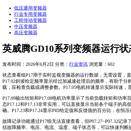
低压通用变频器
行业专用变频器
工程传动变频器
中压变频器
高压变频器
英威腾GD10系列变频器运行
发布时间：2026年6月2日
分类：
行业资讯
浏览量：602
状态查看组P17用于实时监视变频器的运行数据，无需设置，
P17.02斜坡给定频率显示经过加减速处理后的频率，有助于分
载，应检查负载或调整参数。P17.05电机转速显示实际转速，需要
P17.09输出转矩和P17.08电机功率显示了当前负载转矩和
态P17.12和P17.13非常实用，可以直接显示当前各个端子的高
确。P17.23和P17.24显示PID给定值和反馈值的百分比
故障记录功能通过P17组无法直接查看，但P07.27~P07.32记
括故障频率、电压、电流、温度、端子状态等，可以快速判断故