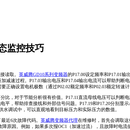
状态监控技巧
直接读取。
英威腾GD10系列变频器
的P17.00设定频率和P17
析加减速过程。P17.03输出电压和P17.04输出电流可以帮助
正确设置电机极数（通过P02.02额定频率和P02.03额定转速
功率百分比，对于节能分析很有价值。P17.11直流母线电压可以判
低电平，帮助排查接线和外部信号问题。P17.19和P17.20分别显
，在恒压供水调试中，可以直观地看到目标压力和实际压力的数值。
录了最近6次故障代码。
英威腾变频器代理
在维修时，首先会调取这些故
障原因。例如，如果多次报OC1（加速过流），且故障时电流值很