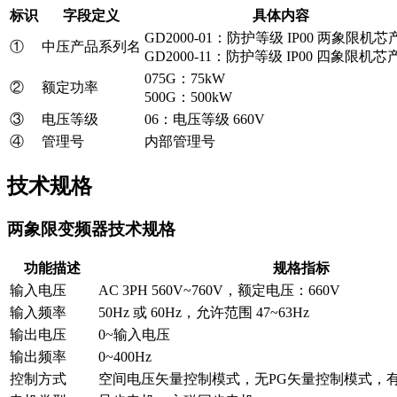
标识
字段定义
具体内容
GD2000-01：防护等级 IP00 两象限机芯
①
中压产品系列名
GD2000-11：防护等级 IP00 四象限机芯
075G：75kW
②
额定功率
500G：500kW
③
电压等级
06：电压等级 660V
④
管理号
内部管理号
技术规格
两象限变频器技术规格
功能描述
规格指标
输入电压
AC 3PH 560V~760V，额定电压：660V
输入频率
50Hz 或 60Hz，允许范围 47~63Hz
输出电压
0~输入电压
输出频率
0~400Hz
控制方式
空间电压矢量控制模式，无PG矢量控制模式，有