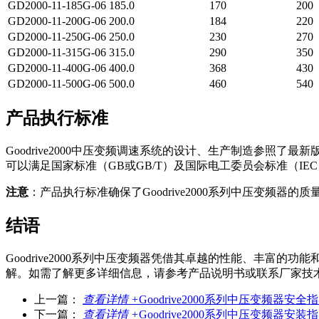
GD2000-11-185G-06
185.0
170
200
GD2000-11-200G-06
200.0
184
220
GD2000-11-250G-06
250.0
230
270
GD2000-11-315G-06
315.0
290
350
GD2000-11-400G-06
400.0
368
430
GD2000-11-500G-06
500.0
460
540
产品执行标准
Goodrive2000中压变频调速系统的设计、生产制造参照了
可以满足国家标准（GB或GB/T）及国际电工委员会标准（IE
注意
：产品执行标准确保了Goodrive2000系列中压变频器
结语
Goodrive2000系列中压变频器凭借其卓越的性能、丰
解。如需了解更多详细信息，请参考产品说明书或联系厂家技
上一篇：
查看详情 +
Goodrive2000系列中压变频器安
下一篇：
查看详情 +
Goodrive2000系列中压变频器安