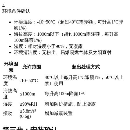
4
环境条件确认
环境温度：-10~50°C（超过40°C需降额，每升高1°C降
额1%）
海拔高度：1000m以下（超过1000m需降额，每升高
100m降额1%）
湿度：相对湿度小于90%，无凝露
环境清洁度：无粉尘、易爆易燃气体及太阳直射
环境因
允许范围
超出处理方式
素
环境温
40°C以上每升高1°C降额1%，50°C以上
-10~50°C
度
禁止使用
海拔高
每升高100m降额1%
≤1000m
度
湿度
≤90%RH
增加防护措施，防止凝露
≤5.8m/s²
振动
增加减震装置
(0.6g)