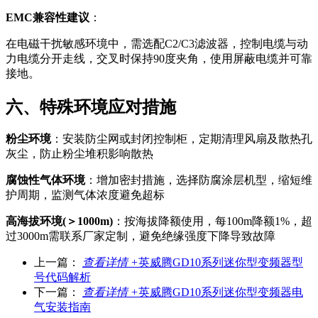
EMC兼容性建议
：
在电磁干扰敏感环境中，需选配C2/C3滤波器，控制电缆与动
力电缆分开走线，交叉时保持90度夹角，使用屏蔽电缆并可靠
接地。
六、特殊环境应对措施
粉尘环境
：安装防尘网或封闭控制柜，定期清理风扇及散热孔
灰尘，防止粉尘堆积影响散热
腐蚀性气体环境
：增加密封措施，选择防腐涂层机型，缩短维
护周期，监测气体浓度避免超标
高海拔环境(＞1000m)
：按海拔降额使用，每100m降额1%，超
过3000m需联系厂家定制，避免绝缘强度下降导致故障
上一篇：
查看详情 +
英威腾GD10系列迷你型变频器型
号代码解析
下一篇：
查看详情 +
英威腾GD10系列迷你型变频器电
气安装指南