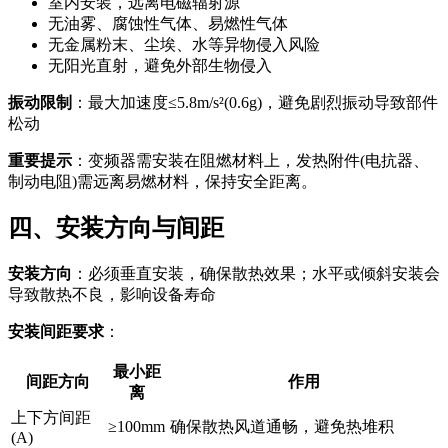
室内安装，远离电磁辐射源
无油雾、腐蚀性气体、易燃性气体
无金属粉末、尘埃、水等异物侵入风险
无阳光直射，避免外部生物侵入
振动限制
：最大加速度≤5.8m/s²(0.6g)，避免剧烈振动导致部件
松动
重要提示
：变频器需安装在阻燃材料上，发热附件(电抗器、
制动电阻)需远离易燃材料，保持安全距离。
四、安装方向与间距
安装方向
：必须垂直安装，确保散热效果；水平或倾斜安装会
导致散热不良，影响设备寿命
安装间距要求
：
最小距
间距方向
作用
离
上下方间距
≥100mm
确保散热风道通畅，避免热堆积
(A)