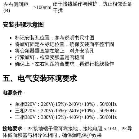
便于接线操作与维护，防止相邻设备
左右侧间距
≥100mm
(B)
干扰
安装步骤示意图
标记安装孔位置，参考说明书尺寸图
将螺钉固定在标记位置，确保安装面平整牢固
将变频器垂直靠在墙上，对齐安装孔
拧紧螺钉，检查变频器是否稳固
确保上下左右间距符合要求，再进行接线操作
五、电气安装环境要求
电源条件
：
单相220V：220V(-15%)~240V(+10%)，50/60Hz
三相220V：220V(-15%)~240V(+10%)，50/60Hz
三相380V：380V(-15%)~440V(+10%)，50/60Hz
接地要求
：PE接地端子需可靠接地，接地电阻＜10Ω，PE导
体截面积需与相导体相同，确保漏电保护效果