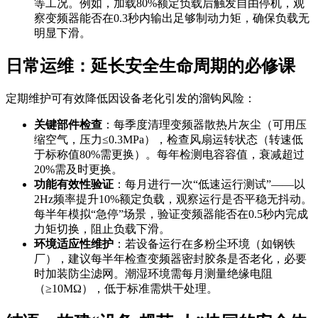
等工况。例如，加载80%额定负载后触发自由停机，观
察变频器能否在0.3秒内输出足够制动力矩，确保负载无
明显下滑。
日常运维：延长安全生命周期的必修课
定期维护可有效降低因设备老化引发的溜钩风险：
关键部件检查
：每季度清理变频器散热片灰尘（可用压
缩空气，压力≤0.3MPa），检查风扇运转状态（转速低
于标称值80%需更换）。每年检测电容容值，衰减超过
20%需及时更换。
功能有效性验证
：每月进行一次“低速运行测试”——以
2Hz频率提升10%额定负载，观察运行是否平稳无抖动。
每半年模拟“急停”场景，验证变频器能否在0.5秒内完成
力矩切换，阻止负载下滑。
环境适应性维护
：若设备运行在多粉尘环境（如钢铁
厂），建议每半年检查变频器密封胶条是否老化，必要
时加装防尘滤网。潮湿环境需每月测量绝缘电阻
（≥10MΩ），低于标准需烘干处理。