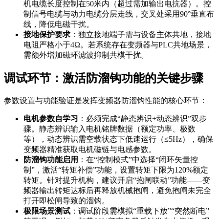
机电缆长度控制在50米内（超过需加输出电抗器）。控
制信号电缆与动力电缆分层走线，交叉处采用90°垂直布
线，降低电磁干扰。
接地保护要求
：独立接地端子需与设备主体共地，接地
电阻严格小于4Ω。若系统存在变频器与PLC共地场景，
需额外增加磁环滤波抑制共模干扰。
调试环节：激活防溜钩功能的关键步骤
参数设置与功能验证是发挥变频器防溜钩性能的核心环节：
电机参数自学习
：必须完成“静态辨识+动态辨识”双步
骤。静态辨识输入电机铭牌数据（额定功率、极数
等），动态辨识需空载状态下低速运行（≤5Hz），确保
变频器精准获取电机磁链与电感参数。
防溜钩功能启用
：在“控制模式”中选择“闭环矢量控
制”，激活“转矩补偿”功能，设置转矩下限为120%额定
转矩。针对提升机构，建议开启“抱闸联动”功能——变
频器输出转矩达标后再释放机械抱闸，避免抱闸未完全
打开即松闸导致的溜钩。
极限场景测试
：调试阶段需模拟“重载下放”“突然断电”