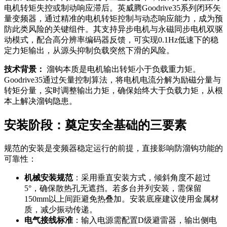
电机转矩失控或制动响应滞后。英威腾Goodrive35系列闭环矢
量变频器，通过精准的电机转矩控制与动态响应能力，成为预
防此类风险的关键组件。其支持异步电机与永磁同步电机双驱
动模式，配合高分辨率编码器反馈，可实现0.1Hz低速下的稳
定力矩输出，从源头抑制负载突然下滑的风险。
技术背景：
溜钩本质是电机输出转矩小于负载重力矩。
Goodrive35通过矢量控制算法，将电机电流分解为励磁分量与
转矩分量，实时调整输出力矩，确保始终大于负载力矩，从根
本上解决溜钩隐患。
安装阶段：奠定安全基础的三要素
规范的安装是变频器稳定运行的前提，直接影响防溜钩功能的
可靠性：
机械安装规范
：采用垂直安装方式，倾斜角度不超过
5°，确保散热孔无遮挡。若多台并列安装，需保留
150mm以上间距避免热叠加。安装底座建议使用金属材
质，减少振动传递。
电气接线标准
：输入电源需配置D级避雷器，输出侧电