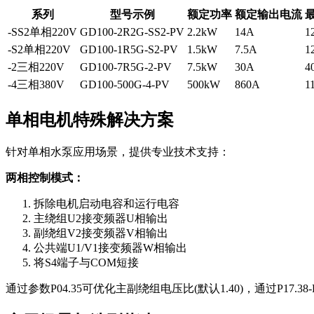
系列
型号示例
额定功率
额定输出电流
-SS2单相220V
GD100-2R2G-SS2-PV
2.2kW
14A
1
-S2单相220V
GD100-1R5G-S2-PV
1.5kW
7.5A
1
-2三相220V
GD100-7R5G-2-PV
7.5kW
30A
4
-4三相380V
GD100-500G-4-PV
500kW
860A
1
单相电机特殊解决方案
针对单相水泵应用场景，提供专业技术支持：
两相控制模式：
拆除电机启动电容和运行电容
主绕组U2接变频器U相输出
副绕组V2接变频器V相输出
公共端U1/V1接变频器W相输出
将S4端子与COM短接
通过参数
P04.35
可优化主副绕组电压比(默认1.40)，通过
P17.38-