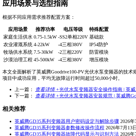
应用场景与选型指南
根据不同应用需求推荐配置方案：
应用场景
推荐功率
电压等级
特殊配置
家庭生活供水
0.75-1.5kW
-SS2单相220V
基础款
农业灌溉系统
4-22kW
-4三相380V
IP54防护
牧场供水系统
7.5-30kW
-2三相220V
防雷模块
沙漠治理工程
45-500kW
-4三相380V
增压模块
本文全面解析了英威腾Goodrive100-PV光伏水泵变频
项目中成功应用，平均无故障运行时间超过50,000小时。
上一篇：
查看详情 +
光伏水泵变频器安全操作指南 | 英威腾G
下一篇：
查看详情 +
光伏水泵变频器安装规范 | 英威腾Goo
相关推荐
英威腾GD35系列变频器用户密码设定与解除步骤
2026
英威腾GD35系列变频器参数修改操作流程
2026年7月13
英威腾GD35系列变频器故障代码显示与识别方法
2026年