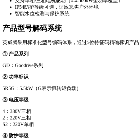
支持单相/三相电机驱动（0.4-500kW全功率覆盖）
IP54防护等级可选，适应恶劣户外环境
智能水位检测与保护系统
产品型号解码系统
英威腾采用标准化型号编码体系，通过
5位特征码
精确标识产品
① 产品系列
GD：Goodrive系列
② 功率标识
5R5G：5.5kW（G表示恒转矩负载）
③ 电压等级
4：380V三相
2：220V三相
S2：220V单相
④ 防护等级