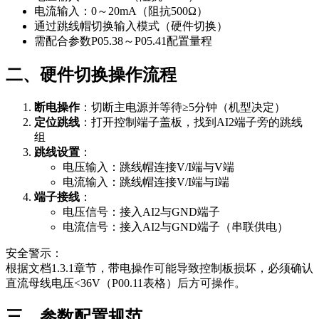
电流输入
：0～20mA（阻抗500Ω）
通过跳线帽切换输入模式（硬件切换）
需配合参数
P05.38～P05.41
配置量程
二、硬件切换操作流程
断电操作
：切断主电源并等待≥5分钟（机型决定）
定位跳线
：打开控制端子盖板，找到AI2端子旁的跳线
组
跳线设置
：
电压输入：跳线帽连接V/I端与V端
电流输入：跳线帽连接V/I端与I端
端子接线
：
电压信号：接入AI2与GND端子
电流信号：接入AI2与GND端子（串联供电）
安全警示：
根据文档1.3.1章节，带电操作可能导致控制板损坏，必须确认
直流母线电压<36V（P00.11表格）后方可操作。
三、参数配置规范