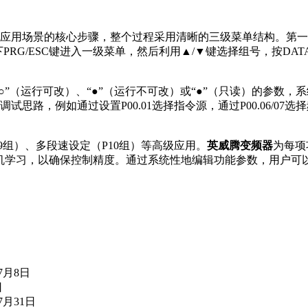
应用场景的核心步骤，整个过程采用清晰的三级菜单结构。第一级
PRG/ESC键进入一级菜单，然后利用▲/▼键选择组号，按DAT
○”（运行可改）、“●”（运行不可改）或“●”（只读）的参数
调试思路，例如通过设置P00.01选择指令源，通过P00.06/
09组）、多段速设定（P10组）等高级应用。
英威腾变频器
为每项
并执行电机学习，以确保控制精度。通过系统性地编辑功能参数，用户可
年7月8日
日
7月31日