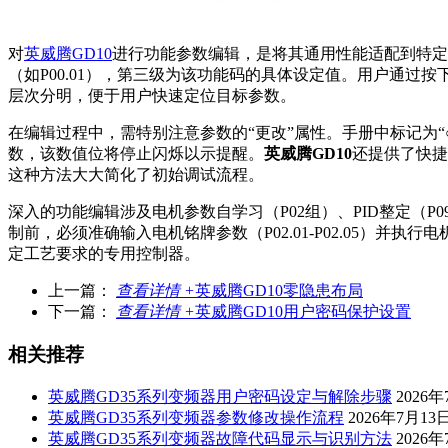
对
英威腾GD10
进行功能参数编辑，是将其通用性能适配到特定
（如P00.01），第三级为该功能码的具体设定值。用户通过按下
层次分明，便于用户快速定位目标参数。
在编辑过程中，需特别注意参数的“更改”属性。手册中标记为“
数，该数值位将停止闪烁以示提醒。
英威腾GD10
还提供了快捷
这种方法大大简化了初始调试流程。
深入的功能编辑涉及电机参数自学习（P02组）、PID整定（P
制前，必须准确输入电机铭牌参数（P02.01-P02.05）
定工艺要求的专用控制器。
上一篇：
查看详情 +
英威腾GD10零隐患布局
下一篇：
查看详情 +
英威腾GD10用户密码保护设置
相关推荐
英威腾GD35系列变频器用户密码设定与解除步骤
2026
英威腾GD35系列变频器参数修改操作流程
2026年7月13
英威腾GD35系列变频器故障代码显示与识别方法
2026年