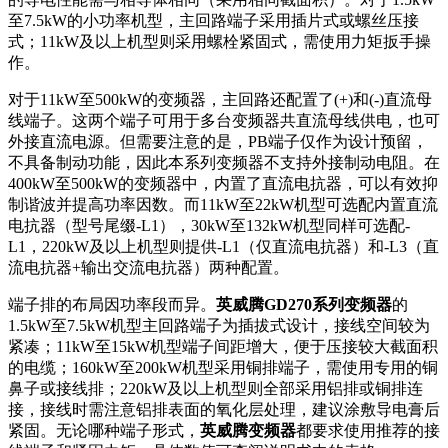
至7.5kW的小功率机型，主回路端子采用插片式或螺丝压接
式；11kW及以上机型则采用螺栓紧固式，需使用力矩扳手操
作。
对于11kW至500kW的变频器，主回路还配置了(+)和(-)直流母
线端子。这两个端子可用于多台变频器共直流母线供电，也可
外接直流电源。但需要注意的是，PB端子仅作为设计预留，
不具备制动功能，因此本系列变频器不支持外接制动电阻。在
400kW至500kW的变频器中，内置了直流电抗器，可以有效抑
制谐波并提高功率因数。而11kW至22kW机型可选配内置直流
电抗器（型号尾缀-L1），30kW至132kW机型同样可选配-
L1，220kW及以上机型则提供-L1（仅直流电抗器）和-L3（直
流电抗器+输出交流电抗器）两种配置。
端子排的布局因功率段而异。
英威腾GD270系列变频器
的
1.5kW至7.5kW机型主回路端子为插拔式设计，接线空间较为
紧凑；11kW至15kW机型端子间距增大，便于压接较大截面积
的电缆；160kW至200kW机型采用铜排端子，需使用专用的铜
鼻子或接线排；220kW及以上机型则全部采用铝排或铜排连
接，接线时需注意铝排表面的氧化层处理，建议涂敷导电膏后
紧固。无论哪种端子形式，
英威腾变频器
都要求使用推荐的接