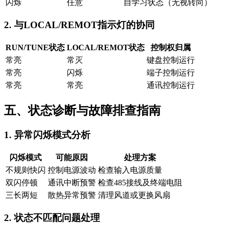
闪烁
任意
自学习状态（无视转向）
2. 与LOCAL/REMOT指示灯的协同
RUN/TUNE状态
LOCAL/REMOT状态
控制权归属
常亮
常灭
键盘控制运行
常亮
闪烁
端子控制运行
常亮
常亮
通讯控制运行
五、状态诊断与故障排查指南
1. 异常闪烁模式分析
闪烁模式
可能原因
处理方案
不规则快闪
控制电源波动
检查输入电源质量
双闪停顿
通讯中断预警
检查485接线及终端电阻
三长两短
散热异常预警
清理风道或更换风扇
2. 状态不匹配问题处理