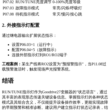
P07.02
RUN/TUNE亮度调节
0-100%亮度等级
P07.03
故障指示模式
常亮/闪烁/呼吸灯
P07.08
待机指示模式
常灭/慢闪/按心跳
2. 外接指示灯配置
通过继电器输出扩展状态指示：
设置P06.03=1（运行中）
配置P06.04=5（故障指示）
连接外部指示灯到RO1/RO2端子
工程案例：
某生产线将RO2设置为"预报警指示"，当P11.08过
载预警激活时，触发现场声光报警系统。
结语
RUN/TUNE指示灯作为Goodrive27变频器的"状态语言"，通过
其丰富的表现形态传递关键设备信息。掌握指示灯的各种状态
模式及其组合含义，不仅能提升设备操作效率，更能实现故障
的早期预警和精准诊断。建议用户建立指示灯状态记录表，结