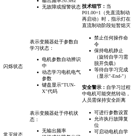
输出频率≥0.5Hz
技术细节：
当
无故障或报警状态
P01.00=1（先直流制动
再启动）时，指示灯在
直流制动阶段短暂熄灭
禁止任何操作命
表示变频器处于参数自
令
学习状态：
保持电机静止
（旋转自学习需
电机参数自动辨识
脱开负载）
中
闪烁状态
等待自学习完成
动态学习电机电气
（显示"-End-"）
参数
键盘显示"TUN-
安全警示：
自学习过程
X"代码
中电机可能突然转动，
人员需保持安全距离
可进行参数设置
表示变频器处于停机状
允许执行故障复
态：
位
无输出频率
可启动电机自学
常灭状态