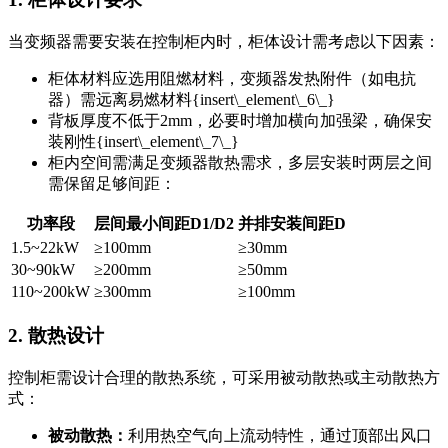
当变频器需要安装在控制柜内时，柜体设计需考虑以下因素：
柜体材料应选用阻燃材料，变频器发热附件（如电抗
器）需远离易燃材料{insert\_element\_6\_}
背板厚度不低于2mm，必要时增加横向加强梁，确保安
装刚性{insert\_element\_7\_}
柜内空间需满足变频器散热需求，多层安装时两层之间
需保留足够间距：
功率段
层间最小间距D1/D2
并排安装间距D
1.5~22kW
≥100mm
≥30mm
30~90kW
≥200mm
≥50mm
110~200kW
≥300mm
≥100mm
2. 散热设计
控制柜需设计合理的散热系统，可采用被动散热或主动散热方
式：
被动散热：
利用热空气向上流动特性，通过顶部出风口