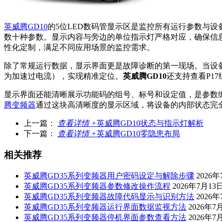
英威腾GD10
的5位LED数码管显示区是监控所有运行参数与
数十种参数。显示内容与旁边的单位指示灯严格对应，确保信
性化定制，满足不同应用场景的监控需求。
除了常规运行数据，显示界面更是故障诊断的第一现场。当设备故
为加速过电流），实现精准定位。
英威腾GD10
还支持查看P1
显示界面还能清晰展示功能码的组号、标号和设定值，是参数
腾变频器
通过这块高清晰度的显示区域，将设备的内部状态完
上一篇：
查看详情 +
英威腾GD10状态与指示灯解析
下一篇：
查看详情 +
英威腾GD10零隐患布局
相关推荐
英威腾GD35系列变频器用户密码设定与解除步骤
2026
英威腾GD35系列变频器参数修改操作流程
2026年7月13
英威腾GD35系列变频器故障代码显示与识别方法
2026年
英威腾GD35系列变频器运行界面数据监视方法
2026年7
英威腾GD35系列变频器停机界面参数查看方法
2026年7