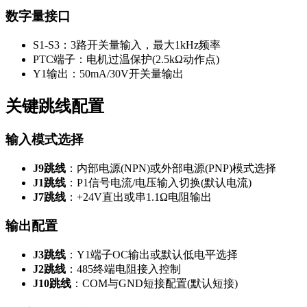
数字量接口
S1-S3：3路开关量输入，最大1kHz频率
PTC端子：电机过温保护(2.5kΩ动作点)
Y1输出：50mA/30V开关量输出
关键跳线配置
输入模式选择
J9跳线
：内部电源(NPN)或外部电源(PNP)模式选择
J1跳线
：P1信号电流/电压输入切换(默认电流)
J7跳线
：+24V直出或串1.1Ω电阻输出
输出配置
J3跳线
：Y1端子OC输出或默认低电平选择
J2跳线
：485终端电阻接入控制
J10跳线
：COM与GND短接配置(默认短接)