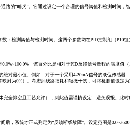
一关键信号通路的“哨兵”。它通过设定一个合理的信号阈值和检测时
数：检测阈值与检测时间。这两个参数均在PID控制组（P10组
%~100.0%，该百分比是相对于PID反馈信号量程的满度值（1
对最小值。例如，对于一个采用4-20mA信号的液位传感器，4m
射为0%）。考虑到线路损耗和轻微干扰，可将检测值设定为2%~5
体完全排空且工艺允许），则此值需谨慎设定，避免误报。此时
间后，系统才正式判定为“反馈断线故障”。设定范围是0.0~3600