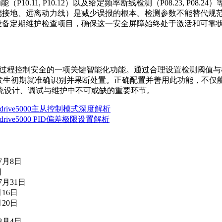
（P10.11, P10.12）以及给定频率断线检测（P08.23, P
端接地、远离动力线）是减少误报的根本。检测参数不能替代规
设备定期维护检查项目，确保这一安全屏障始终处于激活和可靠
速系统保障过程控制安全的一项关键智能化功能。通过合理设置检测
况发生初期就准确识别并果断处置。正确配置并善用此功能，不仅
统设计、调试与维护中不可或缺的重要环节。
ive5000主从控制模式深度解析
ve5000 PID偏差极限设置解析
年7月8日
日
7月31日
月16日
月20日
年8月4日