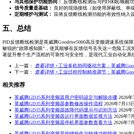
与其他保护功能协同：
反馈断线检测应与PID休眠/唤醒功能
信号质量是基础：
良好的现场接线（如使用屏蔽线、单
定期维护与测试：
应将反馈断线检测功能的有效性纳入
五、总结
PID反馈断线检测是英威腾Goodrive5000高压变频调
敏锐的“故障感知眼”，使其能够在反馈信号丢失这一危险工
著提升整个生产流程的可靠性与安全性，是现代工业自动化系
上一篇：
查看详情 +
工业多机协同驱动方案：英威腾Goodr
下一篇：
查看详情 +
工业过程控制精准调节：英威腾Goodri
相关推荐
英威腾GD35系列变频器用户密码设定与解除步骤
2026
英威腾GD35系列变频器参数修改操作流程
2026年7月13
英威腾GD35系列变频器故障代码显示与识别方法
2026年
英威腾GD35系列变频器运行界面数据监视方法
2026年7
英威腾GD35系列变频器停机界面参数查看方法
2026年7
英威腾GD35系列变频器按键操作与快捷功能指南
2026