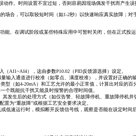
误动作。时间设置不宜过短，否则容易因现场偶发干扰而产生误
扰较小的场合，可以取较短时间（如1-2秒）以快速响应真实故障
检测功能。在调试阶段或某些特殊应用中可暂时关闭，但在正式投
AI1~AI4），这由参数P10.02（PID反馈源选择）设定。
量输入通道进行校准（如零点、满度校准），并设置好正确的输入
类型（如4-20mA）和工艺允许的最小正常值，计算出对应的百
一个既能抗干扰又能及时报警的合理时间值。
。其发生后的处理方式（如仅告警、轻故障停机、重故障停机并切
断线应配置为“重故障”或根据工艺安全要求决定。
机或低速运行时，模拟断开反馈信号线，观察是否能在设定时间