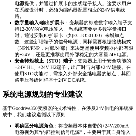
电源
提供，并通过扩展卡的接线端子接入。这要求用户
在系统设计时，必须为编码器配置相应的24V供电线
路。
数字量输入/输出扩展卡
：变频器的标准数字输入端子支
持12-30V的宽电压输入。当系统需要更多数字量接口
时，通过安装IO扩展卡（如EC-IO501-00）来增加点
数。这些新增端子的信号电源，同样需要根据接线模式
（NPN/PNP，内部/外部）来决定是使用变频器内部有限
的+24V，还是更推荐使用外部稳定的大容量24V电源。
安全转矩截止（STO）端子
：变频器上用于安全功能的
+24V-H1、+24V-H2端子，出厂时与内部+24V短接。在
使用STO功能时，需接入外部安全继电器的触点，其回
路电压等级同样基于24V DC系统。
系统电源规划的专业建议
基于Goodrive350变频器的技术特性，在涉及24V供电的系统集
成中，我们建议遵循以下原则：
明确区分电源角色
：将变频器本体自带的+24V/200mA
电源视为其“内部控制信号电源”，主要用于其自身输入