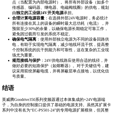
点（当配置为内部电源时）。将所有外部设备（如多个
传感器、编码器、继电器、电磁阀线圈）的供电，规划
由
独立的工业级24V开关电源
承担。
合理计算电源容量
：在选择外部24V电源时，务必统计
所有连接在其上的设备的瞬时最大总功耗（电流），并
预留至少30%的余量，以确保电源长期稳定可靠工作，
避免因过载而引发的系统不稳定。
确保电气隔离
：使用外部独立电源为不同的设备回路供
电，有助于实现电气隔离，减少地线环流干扰，提高整
个控制系统的抗干扰能力和可靠性，这在复杂的工业现
场尤为重要。
规范接线与保护
：24V供电线路应使用合适的线径，并
做好必要的短路保护（如熔断器）。对于关键信号，建
议采用双绞屏蔽电缆，并将屏蔽层单点接地，以优化信
号质量。
结语
英威腾Goodrive350系列变频器通过本体集成的+24V电源端
子，为自身的控制接口提供了基础的电源支持。虽然其扩展卡
系列中没有名为“EC-PS501-24”的专用电源扩展模块，但其整