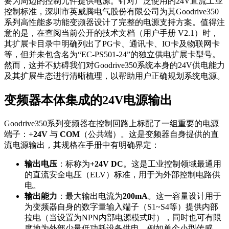
要为周边的控制元件提供电源。针对广泛使用的24V直流工业
控制标准，深圳市英威腾电气股份有限公司为其Goodrive350
系列高性能多功能变频器设计了完整的电源支持方案。值得注
意的是，在查阅当前公开的技术文档（用户手册 V2.1）时，
其扩展卡目录中明确列出了PG卡、通讯卡、IO卡及物联网卡
等，但并未包含名为“EC-PS501-24”的独立供电扩展卡型号。
然而，这并不妨碍我们对Goodrive350系统本身的24V供电能力
及其扩展生态进行清晰梳理，以帮助用户正确规划系统电源。
变频器本体集成的24V电源输出
Goodrive350系列变频器在控制回路上标配了一组重要的电源
端子：
+24V
与
COM
（公共端）。这是变频器自身提供的直
流电源输出，其规格在手册中有明确界定：
输出电压
：标称为
+24V DC
。这是工业控制领域最通用
的直流安全电压（ELV）标准，用于为外部控制电路供
电。
输出能力
：最大输出电流为
200mA
。这一容量设计用于
为变频器自身的数字量输入端子（S1~S4等）提供内部
拉电（当设置为NPN内部电源模式时），同时也可有限
度地为外部少量低功耗设备供电，例如单个小型传感