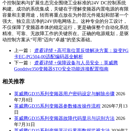
个控制架构与扩展生态完全围绕工业标准的24V DC控制系统
构建。成功的系统集成，关键在于理解变频器内置电源的有限
容量和主要用途，转而将重点放在为外部元件规划和部署一个
强大、独立且洁净的24V供电网络上。这种专业的分工设计，
不仅保障了变频器本体的稳定运行，更是确保整个自动化系统
精准、可靠、无故障工作的关键所在。正确的电源规划，是驱
动控制方案从“可用”迈向“卓越”的坚实基础。
上一篇：
查看详情 +
高可靠位置反馈解决方案：旋变PG
卡EC-PG504-00适配编码器全解析
下一篇：
查看详情 +
保障设备与人员安全：英威腾
Goodrive350变频器STO安全功能连接配置指南
相关推荐
英威腾GD35系列变频器用户密码设定与解除步骤
2026
年7月8日
英威腾GD35系列变频器参数修改操作流程
2026年7月13
日
英威腾GD35系列变频器故障代码显示与识别方法
2026
年7月31日
英威腾GD35系列变频器运行界面数据监视方法
2026年7