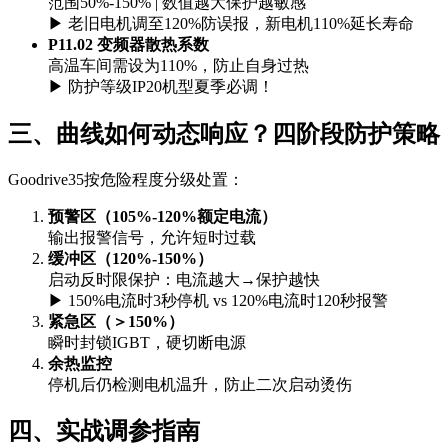
范围50%-150% | 数值越大保护越敏感
▶ 老旧电机调至120%防误报，新电机110%延长寿命
P11.02 变频器散热系数
高温车间需设为110%，防止自身过热
▶ 防护等级IP20机型夏季必调！
三、曲线如何动态响应？四阶段防护策略
Goodrive35按危险程度分级处置：
预警区（105%-120%额定电流）
输出报警信号，允许短时过载
缓冲区（120%-150%）
启动反时限保护：电流越大→保护越快
▶ 150%电流时3秒停机 vs 120%电流时120秒报警
紧急区（＞150%）
瞬时封锁IGBT，硬切断电源
余热监控
停机后仍检测电机温升，防止二次启动烫伤
四、实战调参指南