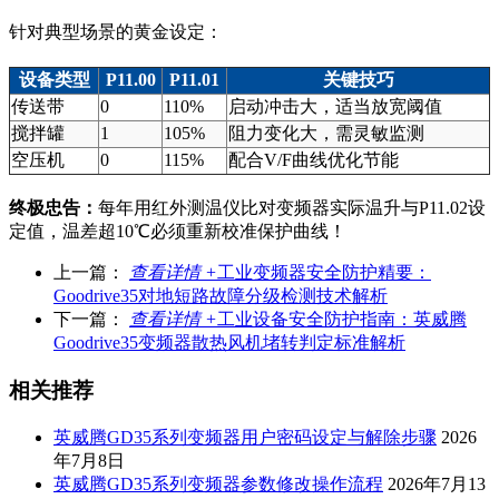
针对典型场景的黄金设定：
设备类型
P11.00
P11.01
关键技巧
传送带
0
110%
启动冲击大，适当放宽阈值
搅拌罐
1
105%
阻力变化大，需灵敏监测
空压机
0
115%
配合V/F曲线优化节能
终极忠告：
每年用红外测温仪比对变频器实际温升与P11.02设
定值，温差超10℃必须重新校准保护曲线！
上一篇：
查看详情 +
工业变频器安全防护精要：
Goodrive35对地短路故障分级检测技术解析
下一篇：
查看详情 +
工业设备安全防护指南：英威腾
Goodrive35变频器散热风机堵转判定标准解析
相关推荐
英威腾GD35系列变频器用户密码设定与解除步骤
2026
年7月8日
英威腾GD35系列变频器参数修改操作流程
2026年7月13