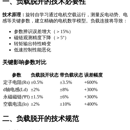
一、负载脱开的技术必要性
技术原理：
旋转自学习通过电机空载运行，测量反电动势、电
感等关键参数，建立精确的电机数学模型。负载连接将导致：
参数辨识误差增大（＞15%）
磁链观测精度下降（＞5°）
转矩输出特性畸变
低速控制性能恶化
关键影响参数对比
参数
负载脱开状态
带负载状态
误差幅度
定子电阻(Rs)
±0.5%
±3.5%
+600%
d轴电感(Ld)
±2%
±8%
+300%
永磁磁链(Ψf)
±1.5%
±6%
+300%
空载电流(Io)
±2%
±10%
+400%
二、负载脱开的技术规范