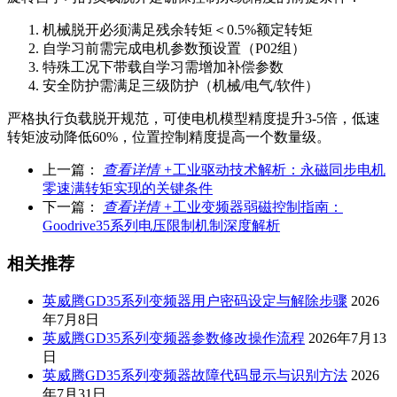
机械脱开必须满足残余转矩＜0.5%额定转矩
自学习前需完成电机参数预设置（P02组）
特殊工况下带载自学习需增加补偿参数
安全防护需满足三级防护（机械/电气/软件）
严格执行负载脱开规范，可使电机模型精度提升3-5倍，低速
转矩波动降低60%，位置控制精度提高一个数量级。
上一篇：
查看详情 +
工业驱动技术解析：永磁同步电机
零速满转矩实现的关键条件
下一篇：
查看详情 +
工业变频器弱磁控制指南：
Goodrive35系列电压限制机制深度解析
相关推荐
英威腾GD35系列变频器用户密码设定与解除步骤
2026
年7月8日
英威腾GD35系列变频器参数修改操作流程
2026年7月13
日
英威腾GD35系列变频器故障代码显示与识别方法
2026
年7月31日