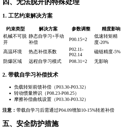
四、无法脱开的特殊处理
1. 工艺约束解决方案
约束类型
解决方案
参数调整
精度影响
机械不可脱
静态自学习+手动
低速转矩精
P00.15=2
开
补偿
度-20%
P02.11-
高温环境
热态补偿系数
磁链精度-5%
P02.14
防爆区域
远程自学习模式
P08.31=2
无影响
2. 带载自学习补偿技术
负载转矩前馈补偿（P03.30-P03.32）
转动惯量辨识（P08.23-P08.25）
摩擦补偿曲线设置（P03.30-P03.32）
注意：
带载自学习后需通过P04.09增加10-15%转差补偿
五、安全防护措施