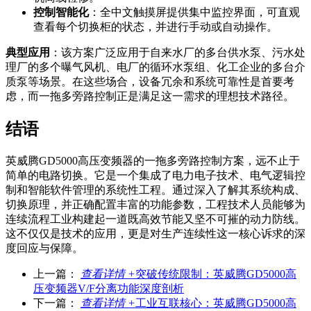
控制智能化
：全中文触摸屏提供集中监控界面，可直观
查看每个切换柜的状态，并进行手动或自动操作。
典型应用
：该方案广泛应用于自来水厂的多台供水泵、污水处
理厂的多个曝气风机、电厂的循环水泵组、化工企业的多台介
质泵等场景。在这些场合，设备冗余和系统可靠性是首要考
虑，而一拖多旁路控制正是满足这一需求的理想技术路径。
结语
英威腾GD5000高压变频器的一拖多旁路控制方案，远不止于
简单的电路切换。它是一个集成了电力电子技术、电气逻辑控
制和智能软件管理的系统性工程。通过深入了解其系统构成、
切换原理，并正确配置丰富的功能参数，工程技术人员能够为
连续流程工业构建起一道既高效节能又坚不可摧的动力防线。
这不仅仅是技术的应用，更是对生产连续性这一核心诉求的深
度回应与保障。
上一篇：
查看详情 +
突破传统限制：英威腾GD5000高
压变频器V/F分离功能深度剖析
下一篇：
查看详情 +
工业互联核心：英威腾GD5000高