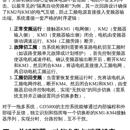
击。以最常见的“隔离自动旁路柜”为例，其一次回路设计确保
了KM2与KM3的电气互锁，防止工频电源直接接入变频器输
出端。系统遵循一套严格的时序逻辑：
正常变频运行
：接触器KM1（电网侧）、KM2（变频器
输入侧）、KM3（变频器输出侧）闭合，电机由变频器
驱动调速运行。KM4（工频旁路）断开。
故障切工频
：当系统检测到需要将某路电机切至工频时
（如该路变频单元故障或计划维护），首先控制变频器
使该电机减速停机。确认变频器输出断开后，断开KM2
和KM3，然后闭合KM4，将该电机直接接入工频电网，
再启动电机工频运行。
工频切回变频
：当需要恢复变频运行时，先将该电机从
工频电网停机，断开KM4。然后闭合KM2和KM3，由变
频器启动并控制电机，实现“无扰动”的同步切换（需系
统支持并正确设置同步切换参数）。
对于一拖多系统，GD5000的主控系统能够通过内部编程和外
部端子反馈，独立识别和指挥每一个切换柜的KM1-KM4接触
器序列，实现分时、分路控制，互不干扰。