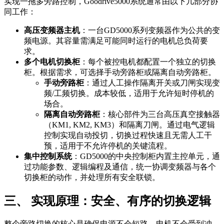
实现一拖多旁路控制，Goodrive5000系统通常由以下几部分协
同工作：
高压变频器主机
：一台GD5000系列变频器作为公共的变
频电源。其容量需满足可能同时运行的电机总负荷要
求。
多个电机切换柜
：每个被控电机都配置一个独立的切换
柜。根据需求，可选择手动旁路柜或隔离自动旁路柜。
手动旁路柜
：通过人工操作隔离开关或刀闸实现变
频/工频切换。成本较低，适用于允许短时停机的
场合。
隔离自动旁路柜
：核心部件为三台高压真空接触器
（KM1, KM2, KM3）和隔离刀闸。通过电气逻辑
控制实现自动投切，切换过程快速且无需人工干
预，适用于不允许停机的关键流程。
集中控制系统
：GD5000的中央控制柜内置主控单元，通
过功能参数、逻辑编程及通信，统一协调变频器与各个
切换柜的动作，并处理所有安全联锁。
三、 实现原理：安全、有序的切换逻辑
整个旁路切换的核心是确保电源不会短路，电机不会受到冲