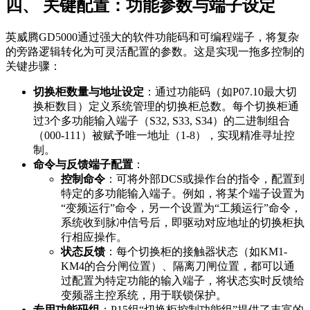
四、 关键配置：功能参数与端子设定
英威腾GD5000通过强大的软件功能码和可编程端子，将复杂
的旁路逻辑转化为可灵活配置的参数。这是实现一拖多控制的
关键步骤：
切换柜数量与地址设定
：通过功能码（如P07.10最大切
换柜数目）定义系统管理的切换柜总数。每个切换柜通
过3个多功能输入端子（S32, S33, S34）的二进制组合
（000-111）被赋予唯一地址（1-8），实现精准寻址控
制。
命令与反馈端子配置
：
控制命令
：可将外部DCS或操作台的指令，配置到
特定的多功能输入端子。例如，将某个端子设置为
“变频运行”命令，另一个设置为“工频运行”命令，
系统收到脉冲信号后，即驱动对应地址的切换柜执
行相应操作。
状态反馈
：每个切换柜的接触器状态（如KM1-
KM4的合分闸位置）、隔离刀闸位置，都可以通
过配置为特定功能的输入端子，将状态实时反馈给
变频器主控系统，用于联锁保护。
专用功能码组
：P15组“切换柜控制功能组”提供了丰富的