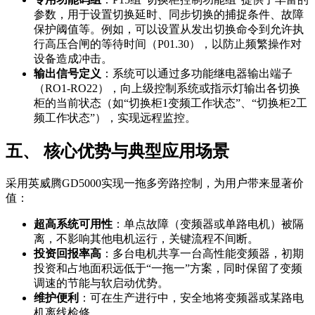
参数，用于设置切换延时、同步切换的捕捉条件、故障
保护阈值等。例如，可以设置从发出切换命令到允许执
行高压合闸的等待时间（P01.30），以防止频繁操作对
设备造成冲击。
输出信号定义
：系统可以通过多功能继电器输出端子
（RO1-RO22），向上级控制系统或指示灯输出各切换
柜的当前状态（如“切换柜1变频工作状态”、“切换柜2工
频工作状态”），实现远程监控。
五、 核心优势与典型应用场景
采用英威腾GD5000实现一拖多旁路控制，为用户带来显著价
值：
超高系统可用性
：单点故障（变频器或单路电机）被隔
离，不影响其他电机运行，关键流程不间断。
投资回报率高
：多台电机共享一台高性能变频器，初期
投资和占地面积远低于“一拖一”方案，同时保留了变频
调速的节能与软启动优势。
维护便利
：可在生产进行中，安全地将变频器或某路电
机离线检修。