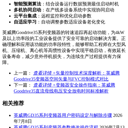
智能预测算法
：结合设备运行数据预测最佳启动时机
多机协同启动
：在产线多设备系统中实现协同启动
云平台集成
：远程监控和优化启动参数
自适应学习
：自动调整参数适应设备老化变化
英威腾Goodrive35系列变频器的转速追踪再起动功能，为4kW
及以上功率段的工业设备提供了安全可靠的启动解决方案。正
确理解和应用该功能的功率段特性，能够帮助工程师在大型风
机、压缩机、离心机等高惯性设备中实现平稳启动，有效延长
设备寿命，减少意外停机损失，为连续生产过程提供有力保
障。
上一篇：
查看详情 +
矢量控制技术深度解析：英威腾
Goodrive35变频器空间矢量与FVC控制模式对比
下一篇：
查看详情 +
变频器安全操作指南：英威腾
Goodrive35直流母线电压安全放电时间标准解析
相关推荐
英威腾GD35系列变频器用户密码设定与解除步骤
2026
年7月8日
英威腾GD35系列变频器参数修改操作流程
2026年7月13