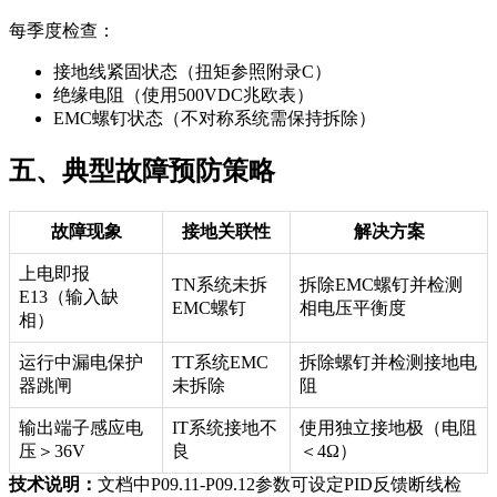
每季度检查：
接地线紧固状态（扭矩参照附录C）
绝缘电阻（使用500VDC兆欧表）
EMC螺钉状态（不对称系统需保持拆除）
五、典型故障预防策略
故障现象
接地关联性
解决方案
上电即报
TN系统未拆
拆除EMC螺钉并检测
E13（输入缺
EMC螺钉
相电压平衡度
相）
运行中漏电保护
TT系统EMC
拆除螺钉并检测接地电
器跳闸
未拆除
阻
输出端子感应电
IT系统接地不
使用独立接地极（电阻
压＞36V
良
＜4Ω）
技术说明：
文档中P09.11-P09.12参数可设定PID反馈断线检