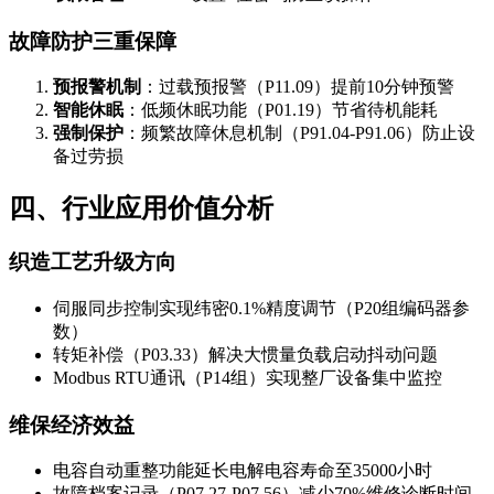
故障防护三重保障
预报警机制
：过载预报警（P11.09）提前10分钟预警
智能休眠
：低频休眠功能（P01.19）节省待机能耗
强制保护
：频繁故障休息机制（P91.04-P91.06）防止设
备过劳损
四、行业应用价值分析
织造工艺升级方向
伺服同步控制实现纬密0.1%精度调节（P20组编码器参
数）
转矩补偿（P03.33）解决大惯量负载启动抖动问题
Modbus RTU通讯（P14组）实现整厂设备集中监控
维保经济效益
电容自动重整功能延长电解电容寿命至35000小时
故障档案记录（P07.27-P07.56）减少70%维修诊断时间