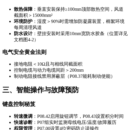
散热保障
：垂直安装保持≥100mm顶部散热空间，风道
截面积＞15000mm²
环境防护
：湿度＞90%时需增加防凝露装置，棉絮环境
每周清理风道
防水设计
：壁挂安装时采用10mm宽防水胶条（位置详见
文档图4-2）
电气安全黄金法则
接地电阻＜10Ω且与相线同截面积
控制电缆与动力电缆间距＞200mm
制动电阻接线禁用屏蔽层（P08.37能耗制动使能）
三、智能操作与故障预防
键盘控制秘笈
转速微调
：P08.42启用旋钮调节，P08.43设置积分时间
快速诊断
：P07组实时监测母线电压/温度/故障履历
权限管理
：P07.00设置4位密码防止误操作