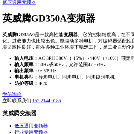
低压通用变频器
英威腾GD350A变频器
英威腾GD35A0
是一款高性能
变频器
。它的控制精度高，在不
化。过载能力也比较出色。能驱动多种电机，对编码器适配性
境适应性良好，能在多种工业环境下稳定工作，是工业自动化
输入电压：
AC 3PH 380V（-15%）~440V（+10%）额定
输入频率：
50Hz或60Hz，允许范围47~63Hz
输出频率：
0~599Hz
电机类型：
异步电机、同步电机、同步磁阻电机
防护等级：
IP20
微信询价
立即联系我们
152 2144 9185
英威腾变频器
低压通用变频器
行业专用变频器