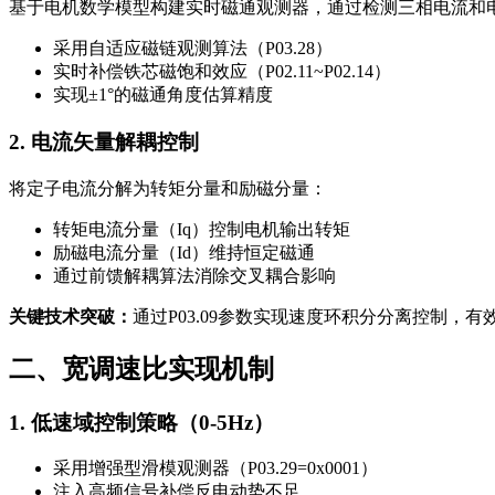
基于电机数学模型构建实时磁通观测器，通过检测三相电流和
采用自适应磁链观测算法（P03.28）
实时补偿铁芯磁饱和效应（P02.11~P02.14）
实现±1°的磁通角度估算精度
2. 电流矢量解耦控制
将定子电流分解为转矩分量和励磁分量：
转矩电流分量（Iq）控制电机输出转矩
励磁电流分量（Id）维持恒定磁通
通过前馈解耦算法消除交叉耦合影响
关键技术突破：
通过P03.09参数实现速度环积分分离控制，有
二、宽调速比实现机制
1. 低速域控制策略（0-5Hz）
采用增强型滑模观测器（P03.29=0x0001）
注入高频信号补偿反电动势不足