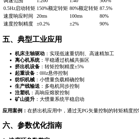
调速范围
1:200
1:40
500%
0.5Hz启动转矩
150%额定转矩
80%额定转矩
87.5%
速度响应时间
20ms
100ms
80%
速度控制精度
±0.2%
±2%
90%
五、典型工业应用
机床主轴驱动
：实现低速重切削、高速精加工
离心机系统
：平稳通过机械共振区
挤出机设备
：转矩控制精度±5%
起重设备
：0Hz悬停控制
纺织机械
：小惯量负载精确控制
生产线输送
：多电机同步控制
注塑机
：高响应熔胶控制
矿山提升
：大惯量系统平稳启动
应用案例：
在挤出机应用中，通过无PG矢量控制的转矩精度控制（
六、参数优化指南